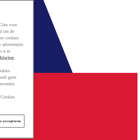
rGlen voor
ld om de
eer cookies
 advertenties
s u ze
klaring
.
ookies
eeft geen
gevonden.
 "Cookies
es accepteren