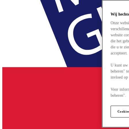
Wij hecht
Onze websi
verschille
website cor
die het ge
die u te zi
accepteert
U kunt uw 
beheren" te
invloed op
Voor infor
beheren".
Cookie