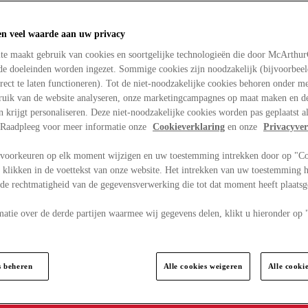
en veel waarde aan uw privacy
te maakt gebruik van cookies en soortgelijke technologieën die door McArthu
nde doeleinden worden ingezet. Sommige cookies zijn noodzakelijk (bijvoorbee
rect te laten functioneren). Tot de niet-noodzakelijke cookies behoren onder m
bruik van de website analyseren, onze marketingcampagnes op maat maken en de
en krijgt personaliseren. Deze niet-noodzakelijke cookies worden pas geplaatst al
. Raadpleeg voor meer informatie onze
Cookieverklaring
en onze
Privacyver
voorkeuren op elk moment wijzigen en uw toestemming intrekken door op "C
 klikken in de voettekst van onze website. Het intrekken van uw toestemming h
 de rechtmatigheid van de gegevensverwerking die tot dat moment heeft plaats
matie over de derde partijen waarmee wij gegevens delen, klikt u hieronder op
s beheren
Alle cookies weigeren
Alle cooki