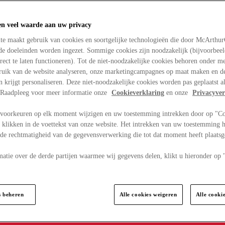
en veel waarde aan uw privacy
te maakt gebruik van cookies en soortgelijke technologieën die door McArthu
nde doeleinden worden ingezet. Sommige cookies zijn noodzakelijk (bijvoorbee
rect te laten functioneren). Tot de niet-noodzakelijke cookies behoren onder m
bruik van de website analyseren, onze marketingcampagnes op maat maken en de
en krijgt personaliseren. Deze niet-noodzakelijke cookies worden pas geplaatst al
. Raadpleeg voor meer informatie onze
Cookieverklaring
en onze
Privacyver
voorkeuren op elk moment wijzigen en uw toestemming intrekken door op "C
 klikken in de voettekst van onze website. Het intrekken van uw toestemming h
 de rechtmatigheid van de gegevensverwerking die tot dat moment heeft plaats
matie over de derde partijen waarmee wij gegevens delen, klikt u hieronder op
s beheren
Alle cookies weigeren
Alle cooki