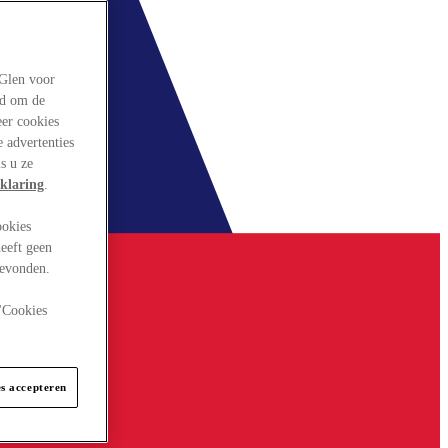
rGlen voor
ld om de
eer cookies
 advertenties
s u ze
klaring
.
ookies
eeft geen
gevonden.
 "Cookies
es accepteren