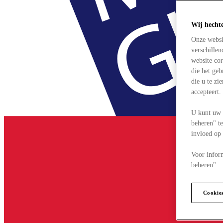
Wij hecht
Onze websi
verschille
website cor
die het ge
die u te zi
accepteert
U kunt uw 
beheren" te
invloed op
Voor infor
beheren".
Cookie