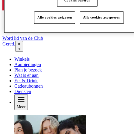
Cookies beheren
Alle cookies weigeren
Alle cookies accepteren
Word lid van de Club
Gered,
nl
Winkels
Aanbiedingen
Plan je bezoek
Wat is er aan
Eet & Drink
Cadeaubonnen
Diensten
Meer