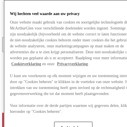
Aanbiedingen
Plan je bezoek
Wij hechten veel waarde aan uw privacy
Wat is er aan
Eet & Drink
Onze website maakt gebruik van cookies en soortgelijke technologieën d
Cadeaubonnen
McArthurGlen voor verschillende doeleinden worden ingezet. Sommige 
Diensten
zijn noodzakelijk (bijvoorbeeld om de website correct te laten functioner
de niet-noodzakelijke cookies behoren onder meer cookies die het gebru
de website analyseren, onze marketingcampagnes op maat maken en de
Meer
advertenties die u te zien krijgt personaliseren. Deze niet-noodzakelijke 
worden pas geplaatst als u ze accepteert. Raadpleeg voor meer informati
Cookieverklaring
en onze
Privacyverklaring
.
U kunt uw voorkeuren op elk moment wijzigen en uw toestemming intr
door op "Cookies beheren" te klikken in de voettekst van onze website. 
intrekken van uw toestemming heeft geen invloed op de rechtmatigheid 
gegevensverwerking die tot dat moment heeft plaatsgevonden.
Voor informatie over de derde partijen waarmee wij gegevens delen, klik
hieronder op "Cookies beheren".