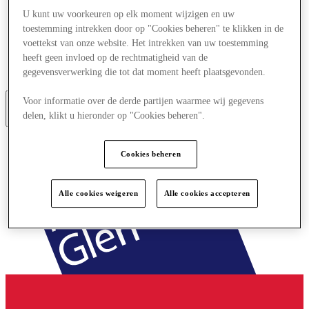
Aanbiedingen
U kunt uw voorkeuren op elk moment wijzigen en uw
Plan je bezoek
toestemming intrekken door op "Cookies beheren" te klikken in de
Wat is er aan
voettekst van onze website. Het intrekken van uw toestemming
Eet & Drink
heeft geen invloed op de rechtmatigheid van de
Cadeaubonnen
Diensten
gegevensverwerking die tot dat moment heeft plaatsgevonden.
Voor informatie over de derde partijen waarmee wij gegevens
delen, klikt u hieronder op "Cookies beheren".
Meer
Cookies beheren
Alle cookies weigeren
Alle cookies accepteren