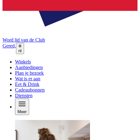
Word lid van de Club
Gered,
nl
Winkels
Aanbiedingen
Plan je bezoek
Wat is er aan
Eet & Drink
Cadeaubonnen
Diensten
Meer