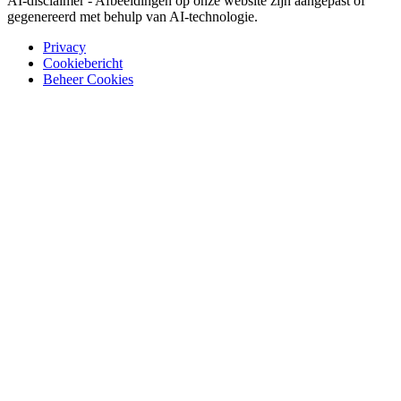
AI-disclaimer - Afbeeldingen op onze website zijn aangepast of
gegenereerd met behulp van AI-technologie.
Privacy
Cookiebericht
Beheer Cookies