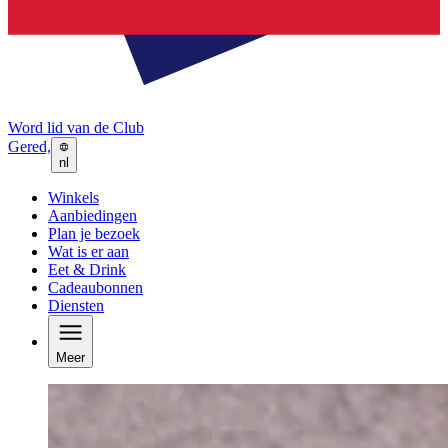
Word lid van de Club
Gered,
nl
Winkels
Aanbiedingen
Plan je bezoek
Wat is er aan
Eet & Drink
Cadeaubonnen
Diensten
Meer