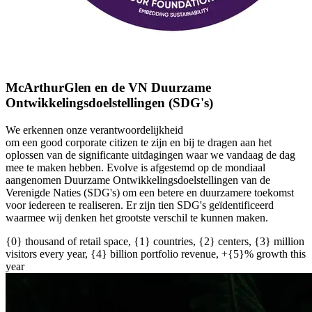
McArthurGlen en de VN Duurzame
Ontwikkelingsdoelstellingen (
SDG's
)
We erkennen onze verantwoordelijkheid
om
een
good
corporate
citizen
te zijn
en bij te dragen aan het
oplossen van de significante uitdagingen waar we vandaag de dag
mee te maken hebben.
Evolve
is afgestemd op de mondiaal
aangenomen Duurzame Ontwikkelingsdoelstellingen van de
Verenigde Naties (
SDG's
) om een betere en duurzamere toekomst
voor iedereen te realiseren. Er zijn tien
SDG's
geïdentificeerd
waarmee w
ij
denken
het grootste verschil
te
kunnen maken.
{0} thousand of retail space, {1} countries, {2} centers, {3} million
visitors every year, {4} billion portfolio revenue, +{5}% growth this
year