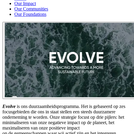
Our Impact
Our Communities
Our Foundations
Evolve
is ons duurzaamheidsprogramma
.
Het is
gebaseerd op zes
focusgebieden die ons in staat stellen een steeds duurzamere
onderneming te worden.
Onze
strategie focus
t
op drie pijlers
: het
minimaliseren van
onze negatieve impact op de planeet,
het
maximaliseren van
onze positieve impact
op
de
gemeenschappen
waar wij actief zijn
en
het integreren