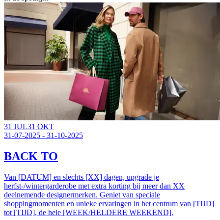
31 JUL
31 OKT
31-07-2025 - 31-10-2025
BACK TO
Van [DATUM] en slechts [XX] dagen, upgrade je
herfst-/wintergarderobe met extra korting bij meer dan XX
deelnemende designermerken. Geniet van speciale
shoppingmomenten en unieke ervaringen in het centrum van [TIJD]
tot [TIJD], de hele [WEEK/HELDERE WEEKEND].