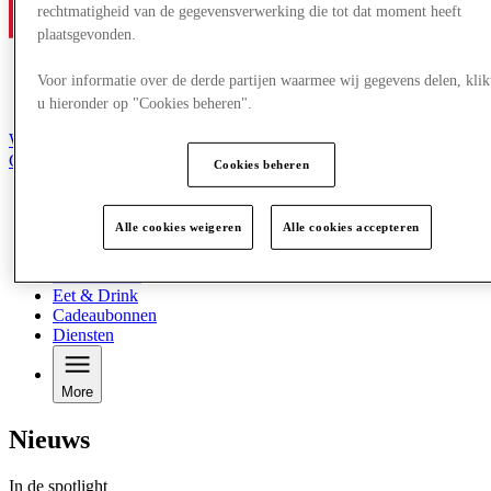
rechtmatigheid van de gegevensverwerking die tot dat moment heeft
plaatsgevonden.
Voor informatie over de derde partijen waarmee wij gegevens delen, klik
u hieronder op "Cookies beheren".
Word lid van de Club
Gered,
Cookies beheren
nl
Winkels
Alle cookies weigeren
Alle cookies accepteren
Aanbiedingen
Plan je bezoek
Wat is er aan
Eet & Drink
Cadeaubonnen
Diensten
More
Nieuws
In de spotlight