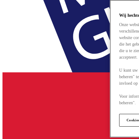
Wij hecht
Onze websi
verschille
website cor
die het ge
die u te zi
accepteert
U kunt uw 
beheren" te
invloed op
Voor infor
beheren".
Cookie