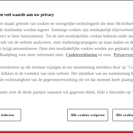
en veel waarde aan uw privacy
te maakt gebruik van cookies en soortgelijke technologieën die door McArthu
nde doeleinden worden ingezet. Sommige cookies zijn noodzakelijk (bijvoorbee
rect te laten functioneren). Tot de niet-noodzakelijke cookies behoren onder m
bruik van de website analyseren, onze marketingcampagnes op maat maken en de
en krijgt personaliseren. Deze niet-noodzakelijke cookies worden pas geplaatst al
. Raadpleeg voor meer informatie onze
Cookieverklaring
en onze
Privacyver
voorkeuren op elk moment wijzigen en uw toestemming intrekken door op "C
 klikken in de voettekst van onze website. Het intrekken van uw toestemming h
 de rechtmatigheid van de gegevensverwerking die tot dat moment heeft plaats
matie over de derde partijen waarmee wij gegevens delen, klikt u hieronder op
s beheren
Alle cookies weigeren
Alle cooki