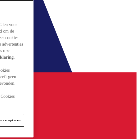
rGlen voor
ld om de
eer cookies
 advertenties
s u ze
klaring
.
ookies
eeft geen
gevonden.
 "Cookies
es accepteren