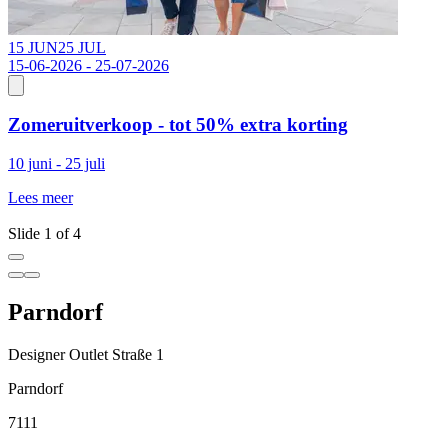
15 JUN
25 JUL
0
15-06-2026 - 25-07-2026
Zomeruitverkoop - tot 50% extra korting
E
10 juni - 25 juli
w
i
Lees meer
L
Slide 1 of 4
Parndorf
Designer Outlet Straße 1
Parndorf
7111