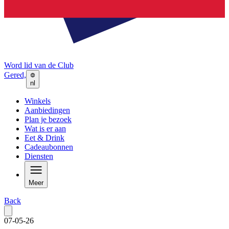
Word lid van de Club
Gered,
nl
Winkels
Aanbiedingen
Plan je bezoek
Wat is er aan
Eet & Drink
Cadeaubonnen
Diensten
Meer
Back
07-05-26