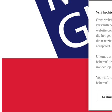
Wij hecht
Onze websi
verschille
website cor
die het ge
die u te zi
accepteert
U kunt uw 
beheren" te
invloed op
Voor infor
beheren".
Cookie