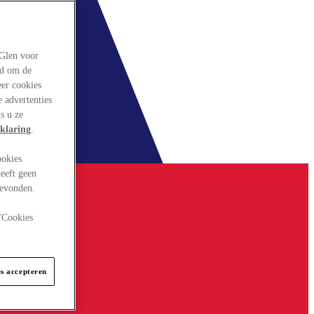
rGlen voor
ld om de
eer cookies
 advertenties
s u ze
klaring
.
ookies
eeft geen
gevonden.
 "Cookies
es accepteren