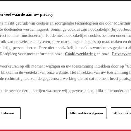
en veel waarde aan uw privacy
te maakt gebruik van cookies en soortgelijke technologieën die door McArthu
nde doeleinden worden ingezet. Sommige cookies zijn noodzakelijk (bijvoorbee
rect te laten functioneren). Tot de niet-noodzakelijke cookies behoren onder m
bruik van de website analyseren, onze marketingcampagnes op maat maken en de
en krijgt personaliseren. Deze niet-noodzakelijke cookies worden pas geplaatst al
. Raadpleeg voor meer informatie onze
Cookieverklaring
en onze
Privacyver
voorkeuren op elk moment wijzigen en uw toestemming intrekken door op "C
 klikken in de voettekst van onze website. Het intrekken van uw toestemming h
 de rechtmatigheid van de gegevensverwerking die tot dat moment heeft plaats
matie over de derde partijen waarmee wij gegevens delen, klikt u hieronder op
s beheren
Alle cookies weigeren
Alle cooki