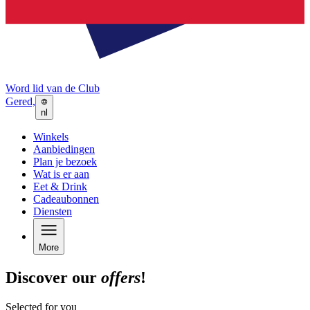
Word lid van de Club
Gered,
nl
Winkels
Aanbiedingen
Plan je bezoek
Wat is er aan
Eet & Drink
Cadeaubonnen
Diensten
More
Discover our
offers
!
Selected for you