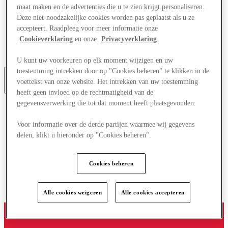
maat maken en de advertenties die u te zien krijgt personaliseren.
Aanbiedingen
Plan je bezoek
Deze niet-noodzakelijke cookies worden pas geplaatst als u ze
Wat is er aan
accepteert. Raadpleeg voor meer informatie onze
Eet & Drink
Cookieverklaring
en onze
Privacyverklaring
.
Cadeaubonnen
Diensten
U kunt uw voorkeuren op elk moment wijzigen en uw
toestemming intrekken door op "Cookies beheren" te klikken in de
voettekst van onze website. Het intrekken van uw toestemming
More
heeft geen invloed op de rechtmatigheid van de
gegevensverwerking die tot dat moment heeft plaatsgevonden.
Voor informatie over de derde partijen waarmee wij gegevens
delen, klikt u hieronder op "Cookies beheren".
Cookies beheren
Alle cookies weigeren
Alle cookies accepteren