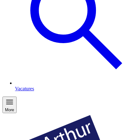
Vacatures
More