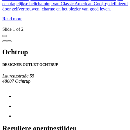
een dagelijkse belichaming van Classic American Cool, gedefinieerd
c
door zelfvertrouwen, charme en het plezier van goed leven.
h
D
Read more
R
Slide 1 of 2
Ochtrup
DESIGNER OUTLET OCHTRUP
Laurenzstraße 55
48607 Ochtrup
Reguliere openingstijden