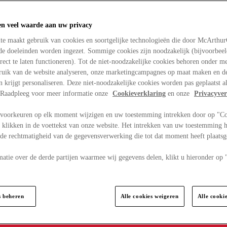
en veel waarde aan uw privacy
te maakt gebruik van cookies en soortgelijke technologieën die door McArthu
nde doeleinden worden ingezet. Sommige cookies zijn noodzakelijk (bijvoorbee
rect te laten functioneren). Tot de niet-noodzakelijke cookies behoren onder m
bruik van de website analyseren, onze marketingcampagnes op maat maken en de
en krijgt personaliseren. Deze niet-noodzakelijke cookies worden pas geplaatst al
. Raadpleeg voor meer informatie onze
Cookieverklaring
en onze
Privacyver
voorkeuren op elk moment wijzigen en uw toestemming intrekken door op "C
 klikken in de voettekst van onze website. Het intrekken van uw toestemming h
 de rechtmatigheid van de gegevensverwerking die tot dat moment heeft plaats
matie over de derde partijen waarmee wij gegevens delen, klikt u hieronder op
s beheren
Alle cookies weigeren
Alle cooki