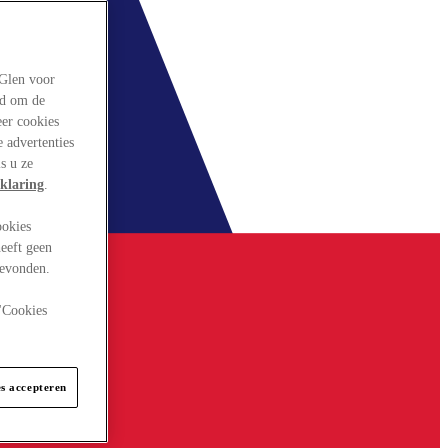
rGlen voor
ld om de
eer cookies
 advertenties
s u ze
klaring
.
ookies
eeft geen
gevonden.
 "Cookies
es accepteren