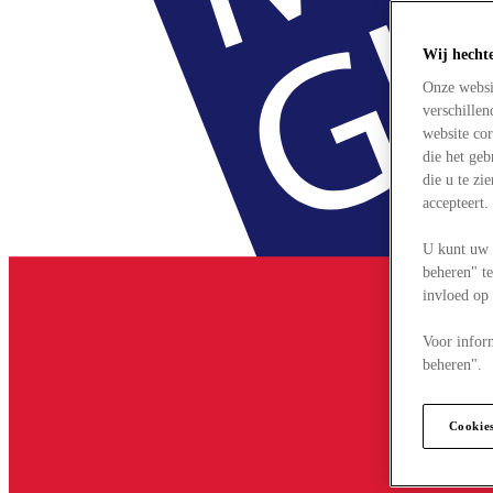
Wij hecht
Onze websi
verschille
website cor
die het ge
die u te zi
accepteert
U kunt uw 
beheren" te
invloed op
Voor infor
beheren".
Cookie