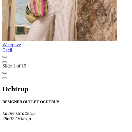
Weergave
W
Cecil
G
Slide 1 of 19
Ochtrup
DESIGNER OUTLET OCHTRUP
Laurenzstraße 55
48607 Ochtrup