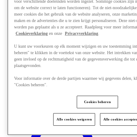
voor verschillende doeleinden worden ingezet. Sommige cookies zijn n
om de website correct te laten functioneren). Tot de niet-noodzakelijk
meer cookies die het gebruik van de website analyseren, onze market
maken en de advertenties die u te zien krijgt personaliseren. Deze niet
worden pas geplaatst als u ze accepteert. Raadpleeg voor meer informa
Cookieverklaring
en onze
Privacyverklaring
.
U kunt uw voorkeuren op elk moment wijzigen en uw toestemming int
beheren" te klikken in de voettekst van onze website. Het intrekken v
geen invloed op de rechtmatigheid van de gegevensverwerking die tot
plaatsgevonden.
Voor informatie over de derde partijen waarmee wij gegevens delen, kl
"Cookies beheren".
Plan je bezoek
Giftgard
Services
Cookies beheren
Alle cookies weigeren
Alle cookies accepte