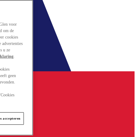
rGlen voor
ld om de
eer cookies
 advertenties
s u ze
klaring
.
ookies
eeft geen
gevonden.
 "Cookies
es accepteren