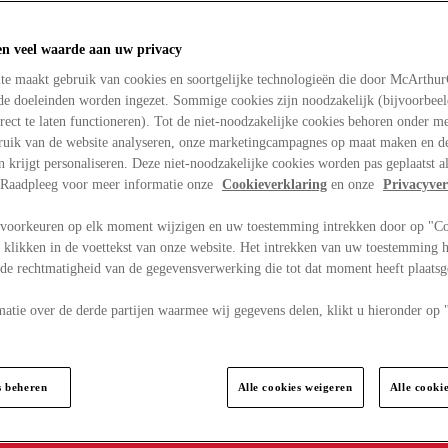
en veel waarde aan uw privacy
te maakt gebruik van cookies en soortgelijke technologieën die door McArthu
nde doeleinden worden ingezet. Sommige cookies zijn noodzakelijk (bijvoorbee
rect te laten functioneren). Tot de niet-noodzakelijke cookies behoren onder m
bruik van de website analyseren, onze marketingcampagnes op maat maken en de
en krijgt personaliseren. Deze niet-noodzakelijke cookies worden pas geplaatst al
. Raadpleeg voor meer informatie onze
Cookieverklaring
en onze
Privacyver
voorkeuren op elk moment wijzigen en uw toestemming intrekken door op "C
 klikken in de voettekst van onze website. Het intrekken van uw toestemming h
 de rechtmatigheid van de gegevensverwerking die tot dat moment heeft plaats
matie over de derde partijen waarmee wij gegevens delen, klikt u hieronder op
s beheren
Alle cookies weigeren
Alle cooki