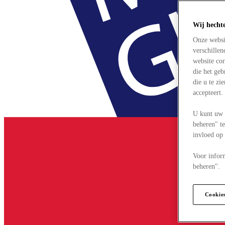
Wij hecht
Onze websi
verschille
website cor
die het ge
die u te zi
accepteert
U kunt uw 
beheren" te
invloed op
Voor infor
beheren".
Cookie