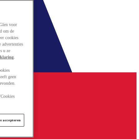
rGlen voor
ld om de
eer cookies
 advertenties
s u ze
klaring
.
ookies
eeft geen
gevonden.
 "Cookies
es accepteren