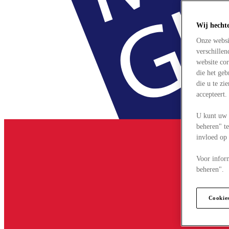
Wij hecht
Onze websi
verschille
website cor
die het ge
die u te zi
accepteert
U kunt uw 
beheren" te
invloed op
Voor infor
beheren".
Cookie