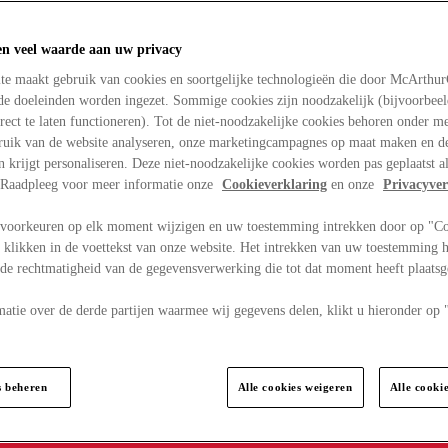
en veel waarde aan uw privacy
te maakt gebruik van cookies en soortgelijke technologieën die door McArthu
nde doeleinden worden ingezet. Sommige cookies zijn noodzakelijk (bijvoorbee
rect te laten functioneren). Tot de niet-noodzakelijke cookies behoren onder m
bruik van de website analyseren, onze marketingcampagnes op maat maken en de
en krijgt personaliseren. Deze niet-noodzakelijke cookies worden pas geplaatst al
. Raadpleeg voor meer informatie onze
Cookieverklaring
en onze
Privacyver
voorkeuren op elk moment wijzigen en uw toestemming intrekken door op "C
 klikken in de voettekst van onze website. Het intrekken van uw toestemming h
 de rechtmatigheid van de gegevensverwerking die tot dat moment heeft plaats
matie over de derde partijen waarmee wij gegevens delen, klikt u hieronder op
s beheren
Alle cookies weigeren
Alle cooki