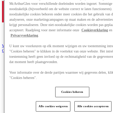
McArthurGlen voor verschillende doeleinden worden ingezet. Sommige 
noodzakelijk (bijvoorbeeld om de website correct te laten functioneren). 
noodzakelijke cookies behoren onder meer cookies die het gebruik van d
analyseren, onze marketingcampagnes op maat maken en de advertenties 
krijgt personaliseren. Deze niet-noodzakelijke cookies worden pas geplaat
accepteert. Raadpleeg voor meer informatie onze
Cookieverklaring
en 
Privacyverklaring
.
Word lid van de Club
U kunt uw voorkeuren op elk moment wijzigen en uw toestemming intr
Gered,
"Cookies beheren" te klikken in de voettekst van onze website. Het int
nl
toestemming heeft geen invloed op de rechtmatigheid van de gegevensve
dat moment heeft plaatsgevonden.
Winkels
Aanbiedingen
Evenementen
Voor informatie over de derde partijen waarmee wij gegevens delen, klik
Plan je bezoek
"Cookies beheren".
Restaurants
Diensten
Toerisme
Cookies beheren
Zoektocht naar werk
Cadeaubon
Het Tweede Leven
Alle cookies weigeren
Alle cookies accepteren