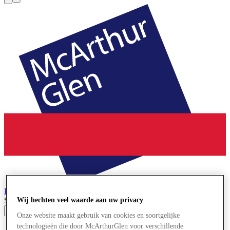
Parijs-Giverny
Designer Outlet
Search input
Wij hechten veel waarde aan uw privacy
Onze website maakt gebruik van cookies en soortgelijke
technologieën die door McArthurGlen voor verschillende
Winkels