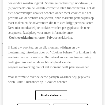
doeleinden worden ingezet. Sommige cookies zijn noodzakelijk
Aanbiedingen
Evenementen
(bijvoorbeeld om de website correct te laten functioneren). Tot de
Plan je bezoek
niet-noodzakelijke cookies behoren onder meer cookies die het
Restaurants
gebruik van de website analyseren, onze marketingcampagnes op
Diensten
maat maken en de advertenties die u te zien krijgt personaliseren.
Toerisme
Deze niet-noodzakelijke cookies worden pas geplaatst als u ze
Zoektocht naar werk
accepteert. Raadpleeg voor meer informatie onze
Cadeaubon
Het Tweede Leven
Cookieverklaring
en onze
Privacyverklaring
.
U kunt uw voorkeuren op elk moment wijzigen en uw
toestemming intrekken door op "Cookies beheren" te klikken in de
Meer
voettekst van onze website. Het intrekken van uw toestemming
heeft geen invloed op de rechtmatigheid van de
gegevensverwerking die tot dat moment heeft plaatsgevonden.
Voor informatie over de derde partijen waarmee wij gegevens
delen, klikt u hieronder op "Cookies beheren".
Cookies beheren