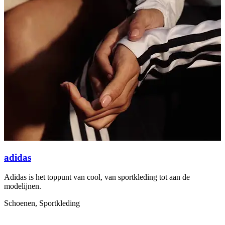
adidas
Adidas is het toppunt van cool, van sportkleding tot aan de
S
modelijnen.
h
n
Schoenen, Sportkleding
S