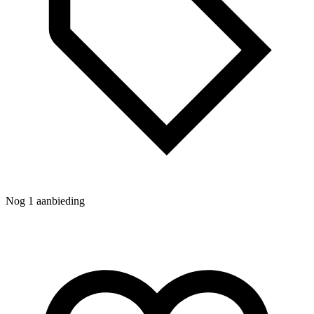
W
K
Nog 1 aanbieding