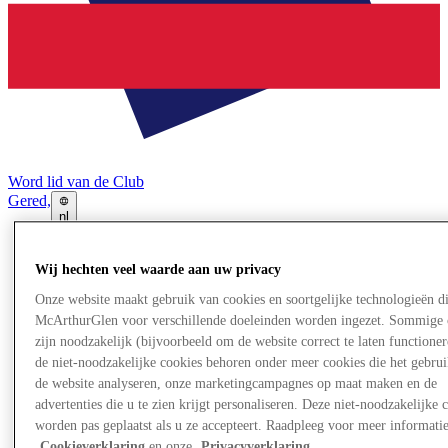
Word lid van de Club
Gered,
nl
Winkels
Aanbiedingen
Wij hechten veel waarde aan uw privacy
Evenementen
Onze website maakt gebruik van cookies en soortgelijke technologieën d
Plan je bezoek
McArthurGlen voor verschillende doeleinden worden ingezet. Sommige 
Restaurants
Diensten
zijn noodzakelijk (bijvoorbeeld om de website correct te laten functioner
Toerisme
de niet-noodzakelijke cookies behoren onder meer cookies die het gebru
Zoektocht naar werk
de website analyseren, onze marketingcampagnes op maat maken en de
Cadeaubon
advertenties die u te zien krijgt personaliseren. Deze niet-noodzakelijke 
Het Tweede Leven
worden pas geplaatst als u ze accepteert. Raadpleeg voor meer informati
Cookieverklaring
en onze
Privacyverklaring
.