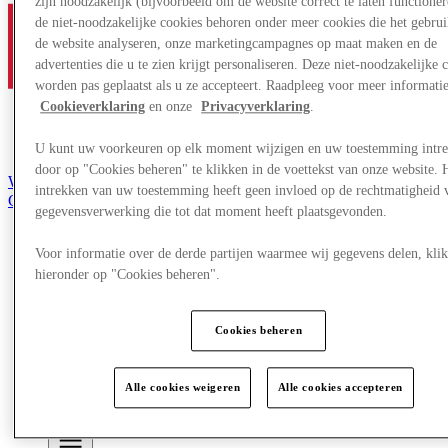
zijn noodzakelijk (bijvoorbeeld om de website correct te laten functioner
de niet-noodzakelijke cookies behoren onder meer cookies die het gebru
de website analyseren, onze marketingcampagnes op maat maken en de
advertenties die u te zien krijgt personaliseren. Deze niet-noodzakelijke 
worden pas geplaatst als u ze accepteert. Raadpleeg voor meer informati
Cookieverklaring
en onze
Privacyverklaring
.
U kunt uw voorkeuren op elk moment wijzigen en uw toestemming intr
door op "Cookies beheren" te klikken in de voettekst van onze website. 
Word lid van de Club
intrekken van uw toestemming heeft geen invloed op de rechtmatigheid 
Gered,
gegevensverwerking die tot dat moment heeft plaatsgevonden.
nl
Winkels
Voor informatie over de derde partijen waarmee wij gegevens delen, klik
Aanbiedingen
hieronder op "Cookies beheren".
Evenementen
Plan je bezoek
Restaurants
Cookies beheren
Diensten
Toerisme
Zoektocht naar werk
Alle cookies weigeren
Alle cookies accepteren
Cadeaubon
Het Tweede Leven