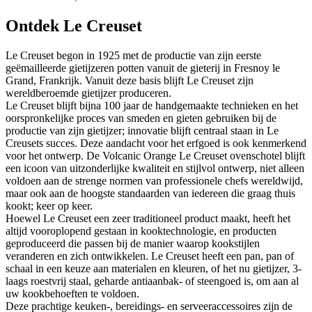
Ontdek Le Creuset
Le Creuset begon in 1925 met de productie van zijn eerste
geëmailleerde gietijzeren potten vanuit de gieterij in Fresnoy le
Grand, Frankrijk. Vanuit deze basis blijft Le Creuset zijn
wereldberoemde gietijzer produceren.
Le Creuset blijft bijna 100 jaar de handgemaakte technieken en het
oorspronkelijke proces van smeden en gieten gebruiken bij de
productie van zijn gietijzer; innovatie blijft centraal staan in Le
Creusets succes. Deze aandacht voor het erfgoed is ook kenmerkend
voor het ontwerp. De Volcanic Orange Le Creuset ovenschotel blijft
een icoon van uitzonderlijke kwaliteit en stijlvol ontwerp, niet alleen
voldoen aan de strenge normen van professionele chefs wereldwijd,
maar ook aan de hoogste standaarden van iedereen die graag thuis
kookt; keer op keer.
Hoewel Le Creuset een zeer traditioneel product maakt, heeft het
altijd vooroplopend gestaan in kooktechnologie, en producten
geproduceerd die passen bij de manier waarop kookstijlen
veranderen en zich ontwikkelen. Le Creuset heeft een pan, pan of
schaal in een keuze aan materialen en kleuren, of het nu gietijzer, 3-
laags roestvrij staal, geharde antiaanbak- of steengoed is, om aan al
uw kookbehoeften te voldoen.
Deze prachtige keuken-, bereidings- en serveeraccessoires zijn de