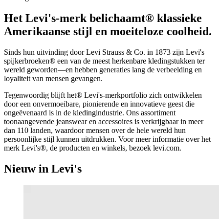
Het Levi's-merk belichaamt® klassieke
Amerikaanse stijl en moeiteloze coolheid.
Sinds hun uitvinding door Levi Strauss & Co. in 1873 zijn Levi's
spijkerbroeken® een van de meest herkenbare kledingstukken ter
wereld geworden—en hebben generaties lang de verbeelding en
loyaliteit van mensen gevangen.
Tegenwoordig blijft het® Levi's-merkportfolio zich ontwikkelen
door een onvermoeibare, pionierende en innovatieve geest die
ongeëvenaard is in de kledingindustrie. Ons assortiment
toonaangevende jeanswear en accessoires is verkrijgbaar in meer
dan 110 landen, waardoor mensen over de hele wereld hun
persoonlijke stijl kunnen uitdrukken. Voor meer informatie over het
merk Levi's®, de producten en winkels, bezoek levi.com.
Nieuw in Levi's