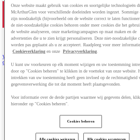
Onze website maakt gebruik van cookies en soortgelijke technologieën d
McArthurGlen voor verschillende doeleinden worden ingezet. Sommige 
zijn noodzakelijk (bijvoorbeeld om de website correct te laten functioner
de niet-noodzakelijke cookies behoren onder meer cookies die het gebru
de website analyseren, onze marketingcampagnes op maat maken en de
advertenties die u te zien krijgt personaliseren. Deze niet-noodzakelijke 
worden pas geplaatst als u ze accepteert. Raadpleeg voor meer informati
Cookieverklaring
en onze
Privacyverklaring
.
Word lid van de Club
Gered,
U kunt uw voorkeuren op elk moment wijzigen en uw toestemming intr
nl
door op "Cookies beheren" te klikken in de voettekst van onze website. 
intrekken van uw toestemming heeft geen invloed op de rechtmatigheid 
Winkels
Aanbiedingen
gegevensverwerking die tot dat moment heeft plaatsgevonden.
Evenementen
Plan je bezoek
Voor informatie over de derde partijen waarmee wij gegevens delen, klik
Restaurants
hieronder op "Cookies beheren".
Diensten
Toerisme
Zoektocht naar werk
Cookies beheren
Cadeaubon
Het Tweede Leven
Alle cookies weigeren
Alle cookies accepteren