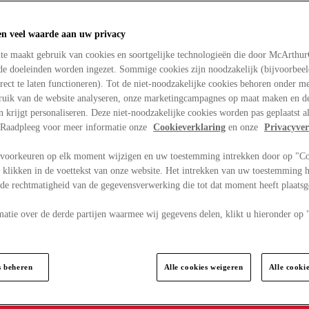
en veel waarde aan uw privacy
te maakt gebruik van cookies en soortgelijke technologieën die door McArthu
nde doeleinden worden ingezet. Sommige cookies zijn noodzakelijk (bijvoorbee
rect te laten functioneren). Tot de niet-noodzakelijke cookies behoren onder m
bruik van de website analyseren, onze marketingcampagnes op maat maken en de
en krijgt personaliseren. Deze niet-noodzakelijke cookies worden pas geplaatst al
. Raadpleeg voor meer informatie onze
Cookieverklaring
en onze
Privacyver
voorkeuren op elk moment wijzigen en uw toestemming intrekken door op "C
 klikken in de voettekst van onze website. Het intrekken van uw toestemming h
 de rechtmatigheid van de gegevensverwerking die tot dat moment heeft plaats
matie over de derde partijen waarmee wij gegevens delen, klikt u hieronder op
s beheren
Alle cookies weigeren
Alle cooki