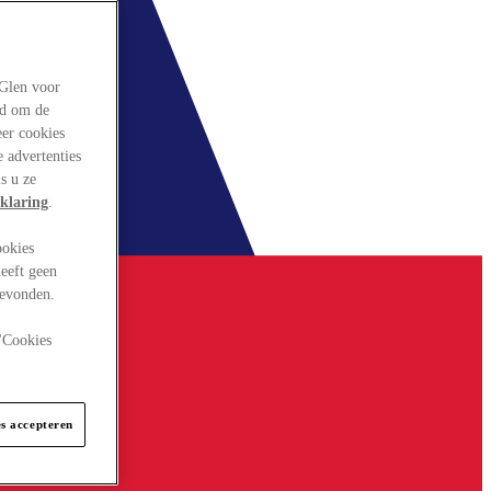
rGlen voor
ld om de
eer cookies
 advertenties
s u ze
klaring
.
ookies
eeft geen
gevonden.
 "Cookies
es accepteren