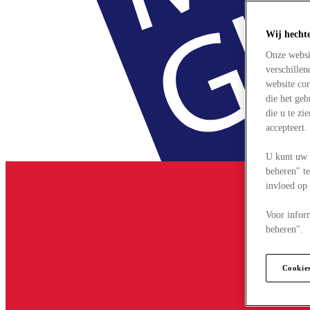
Wij hecht
Onze websi
verschille
website cor
die het ge
die u te zi
accepteert
U kunt uw 
beheren" te
invloed op
Voor infor
beheren".
Cookie