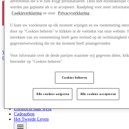
advertenties die u te zien krijgt personaliseren. Deze niet-noodzakelijke 
worden pas geplaatst als u ze accepteert. Raadpleeg voor meer informati
Cookieverklaring
en onze
Privacyverklaring
.
U kunt uw voorkeuren op elk moment wijzigen en uw toestemming intr
door op "Cookies beheren" te klikken in de voettekst van onze website. 
intrekken van uw toestemming heeft geen invloed op de rechtmatigheid 
gegevensverwerking die tot dat moment heeft plaatsgevonden.
Word lid van de Club
Voor informatie over de derde partijen waarmee wij gegevens delen, klik
Gered,
hieronder op "Cookies beheren".
nl
Winkels
Aanbiedingen
Cookies beheren
Evenementen
Plan je bezoek
Restaurants
Alle cookies weigeren
Alle cookies accepteren
Diensten
Toerisme
Zoektocht naar werk
Cadeaubon
Het Tweede Leven