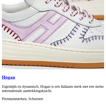
Hogan
Eigentijds en dynamisch, Hogan is een Italiaans merk met een sterke
V
internationale aantrekkingskracht.
t
Premiummerken, Schoenen
P
L