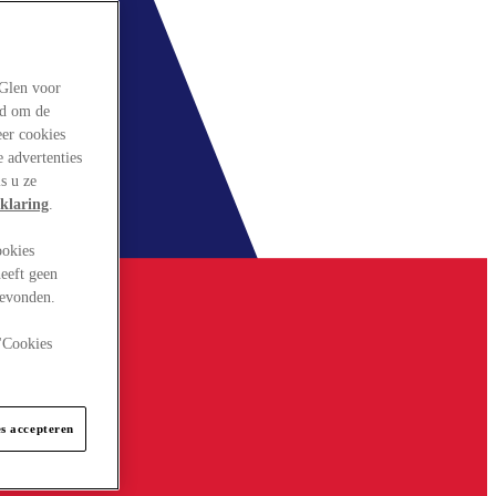
rGlen voor
ld om de
eer cookies
 advertenties
s u ze
klaring
.
ookies
eeft geen
gevonden.
 "Cookies
es accepteren