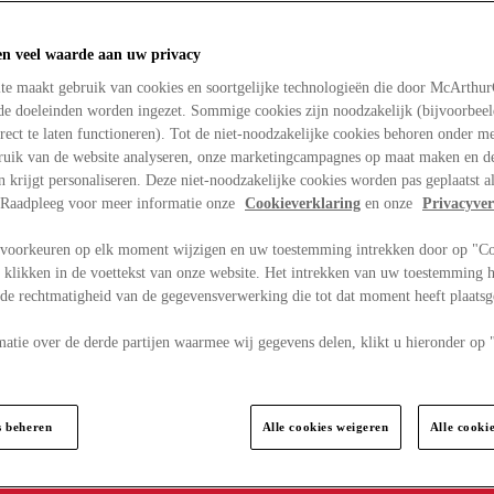
en veel waarde aan uw privacy
te maakt gebruik van cookies en soortgelijke technologieën die door McArthu
nde doeleinden worden ingezet. Sommige cookies zijn noodzakelijk (bijvoorbee
rect te laten functioneren). Tot de niet-noodzakelijke cookies behoren onder m
bruik van de website analyseren, onze marketingcampagnes op maat maken en de
en krijgt personaliseren. Deze niet-noodzakelijke cookies worden pas geplaatst al
. Raadpleeg voor meer informatie onze
Cookieverklaring
en onze
Privacyver
voorkeuren op elk moment wijzigen en uw toestemming intrekken door op "C
 klikken in de voettekst van onze website. Het intrekken van uw toestemming h
 de rechtmatigheid van de gegevensverwerking die tot dat moment heeft plaats
matie over de derde partijen waarmee wij gegevens delen, klikt u hieronder op
s beheren
Alle cookies weigeren
Alle cooki