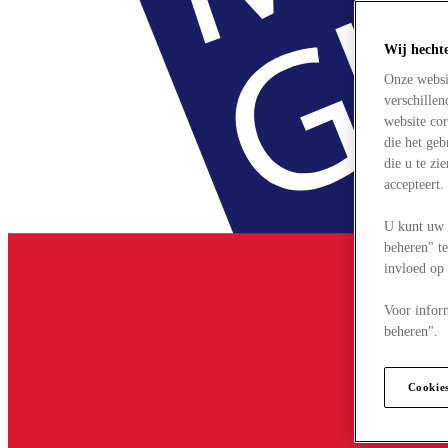
Wij hecht
Onze websi
verschille
website cor
die het ge
die u te zi
accepteert
U kunt uw 
beheren" te
invloed op
Voor infor
beheren".
Cookie