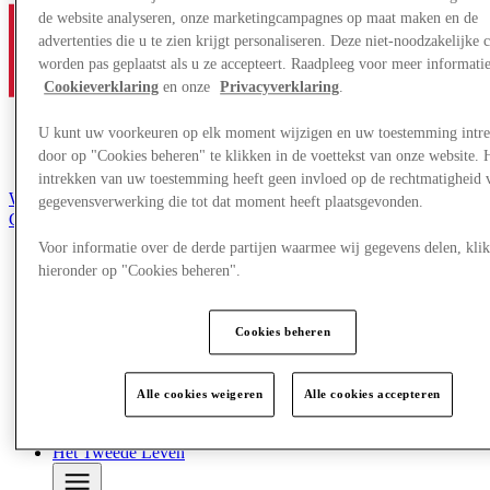
de website analyseren, onze marketingcampagnes op maat maken en de
advertenties die u te zien krijgt personaliseren. Deze niet-noodzakelijke 
worden pas geplaatst als u ze accepteert. Raadpleeg voor meer informati
Cookieverklaring
en onze
Privacyverklaring
.
U kunt uw voorkeuren op elk moment wijzigen en uw toestemming intr
door op "Cookies beheren" te klikken in de voettekst van onze website. 
intrekken van uw toestemming heeft geen invloed op de rechtmatigheid 
Word lid van de Club
gegevensverwerking die tot dat moment heeft plaatsgevonden.
Gered,
nl
Voor informatie over de derde partijen waarmee wij gegevens delen, klik
hieronder op "Cookies beheren".
Winkels
Aanbiedingen
Evenementen
Cookies beheren
Plan je bezoek
Restaurants
Diensten
Toerisme
Alle cookies weigeren
Alle cookies accepteren
Zoektocht naar werk
Cadeaubon
Het Tweede Leven