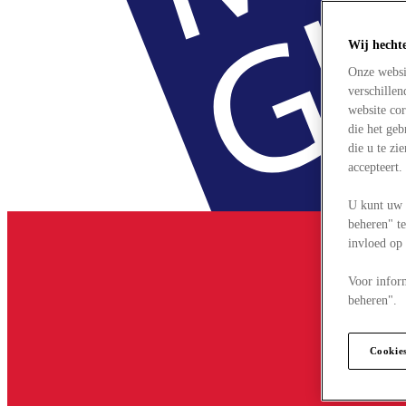
Wij hecht
Onze websi
verschille
website cor
die het ge
die u te zi
accepteert
U kunt uw 
beheren" te
invloed op
Voor infor
beheren".
Cookie