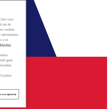
rGlen voor
ld om de
eer cookies
 advertenties
s u ze
klaring
.
ookies
eeft geen
gevonden.
 "Cookies
es accepteren