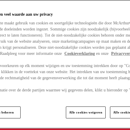
en veel waarde aan uw privacy
te maakt gebruik van cookies en soortgelijke technologieën die door McArthu
nde doeleinden worden ingezet. Sommige cookies zijn noodzakelijk (bijvoorbee
rect te laten functioneren). Tot de niet-noodzakelijke cookies behoren onder m
bruik van de website analyseren, onze marketingcampagnes op maat maken en de
en krijgt personaliseren. Deze niet-noodzakelijke cookies worden pas geplaatst al
. Raadpleeg voor meer informatie onze
Cookieverklaring
en onze
Privacyver
voorkeuren op elk moment wijzigen en uw toestemming intrekken door op "C
 klikken in de voettekst van onze website. Het intrekken van uw toestemming h
 de rechtmatigheid van de gegevensverwerking die tot dat moment heeft plaats
matie over de derde partijen waarmee wij gegevens delen, klikt u hieronder op
s beheren
Alle cookies weigeren
Alle cooki