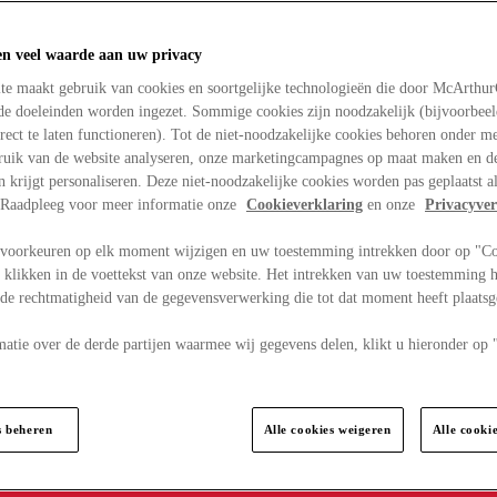
en veel waarde aan uw privacy
te maakt gebruik van cookies en soortgelijke technologieën die door McArthu
nde doeleinden worden ingezet. Sommige cookies zijn noodzakelijk (bijvoorbee
rect te laten functioneren). Tot de niet-noodzakelijke cookies behoren onder m
bruik van de website analyseren, onze marketingcampagnes op maat maken en de
en krijgt personaliseren. Deze niet-noodzakelijke cookies worden pas geplaatst al
. Raadpleeg voor meer informatie onze
Cookieverklaring
en onze
Privacyver
voorkeuren op elk moment wijzigen en uw toestemming intrekken door op "C
 klikken in de voettekst van onze website. Het intrekken van uw toestemming h
 de rechtmatigheid van de gegevensverwerking die tot dat moment heeft plaats
matie over de derde partijen waarmee wij gegevens delen, klikt u hieronder op
s beheren
Alle cookies weigeren
Alle cooki