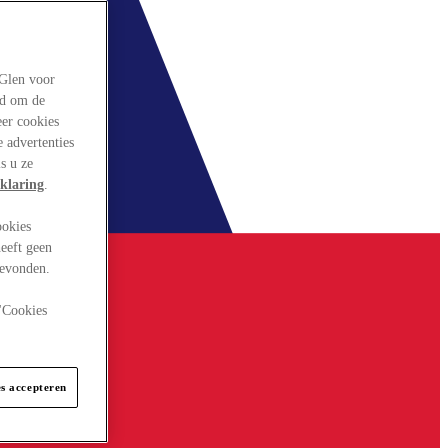
rGlen voor
ld om de
eer cookies
 advertenties
s u ze
klaring
.
ookies
eeft geen
gevonden.
 "Cookies
es accepteren