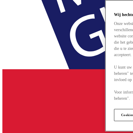
Wij hecht
Onze websi
verschille
website cor
die het ge
die u te zi
accepteert
U kunt uw 
beheren" te
invloed op
Voor infor
beheren".
Cookie