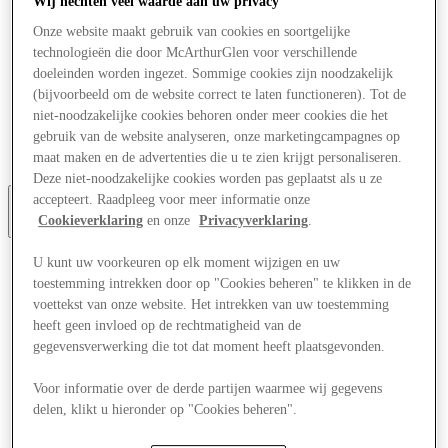
Wij hechten veel waarde aan uw privacy
Aanbiedingen
Onze website maakt gebruik van cookies en soortgelijke
Evenementen
Plan je bezoek
technologieën die door McArthurGlen voor verschillende
Restaurants
doeleinden worden ingezet. Sommige cookies zijn noodzakelijk
Diensten
(bijvoorbeeld om de website correct te laten functioneren). Tot de
Toerisme
niet-noodzakelijke cookies behoren onder meer cookies die het
Zoektocht naar werk
gebruik van de website analyseren, onze marketingcampagnes op
Cadeaubon
maat maken en de advertenties die u te zien krijgt personaliseren.
Het Tweede Leven
Deze niet-noodzakelijke cookies worden pas geplaatst als u ze
accepteert. Raadpleeg voor meer informatie onze
Cookieverklaring
en onze
Privacyverklaring
.
More
U kunt uw voorkeuren op elk moment wijzigen en uw
toestemming intrekken door op "Cookies beheren" te klikken in de
voettekst van onze website. Het intrekken van uw toestemming
heeft geen invloed op de rechtmatigheid van de
gegevensverwerking die tot dat moment heeft plaatsgevonden.
Voor informatie over de derde partijen waarmee wij gegevens
delen, klikt u hieronder op "Cookies beheren".