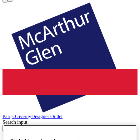
Parijs-Giverny
Designer Outlet
Search input
Winkels