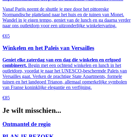
Vanaf Parijs neemt de shuttle je mee door het pittoreske
Normandische platteland naar het huis en de tuinen van Monet.
Wandel in je eigen tempo, geniet van de lunch en ga daarna verder
naar ons outletdorp voor een uitzonderlijke winkelervaring.
€65
Winkelen en het Paleis van Versailles
Geniet elke zaterdag van een dag die winkelen en erfgoed
combineert.
Begin met een ochtend winkelen en lunch in het
outletdorp, voordat je naar het UNESCO-beschermde
Paleis van
Versailles
gaat. Verken de prachtige State Apartments, formele
tuinen en het landgoed Trianon, allemaal opmerkelijke symbolen
van Franse koninklijke elegantie en verfijning.
€85
Je wilt misschien...
Ontmantel de regio
PLAN JE BEZOEK