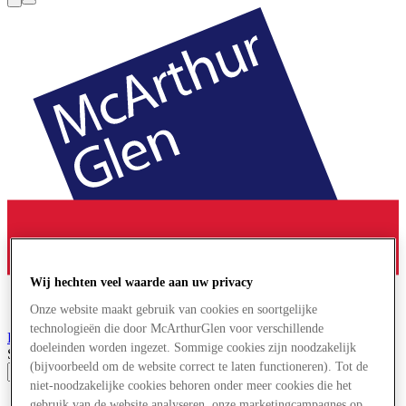
Wij hechten veel waarde aan uw privacy
Onze website maakt gebruik van cookies en soortgelijke
technologieën die door McArthurGlen voor verschillende
Parijs-Giverny
Designer Outlet
doeleinden worden ingezet. Sommige cookies zijn noodzakelijk
Search input
(bijvoorbeeld om de website correct te laten functioneren). Tot de
niet-noodzakelijke cookies behoren onder meer cookies die het
Winkels
gebruik van de website analyseren, onze marketingcampagnes op