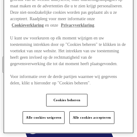
Aanbiedingen
maat maken en de advertenties die u te zien krijgt personaliseren.
Evenementen
Deze niet-noodzakelijke cookies worden pas geplaatst als u ze
Plan je bezoek
accepteert. Raadpleeg voor meer informatie onze
Restaurants
Cookieverklaring
en onze
Privacyverklaring
.
Diensten
Toerisme
Zoektocht naar werk
U kunt uw voorkeuren op elk moment wijzigen en uw
Cadeaubon
toestemming intrekken door op "Cookies beheren" te klikken in de
Het Tweede Leven
voettekst van onze website. Het intrekken van uw toestemming
heeft geen invloed op de rechtmatigheid van de
gegevensverwerking die tot dat moment heeft plaatsgevonden.
Meer
Voor informatie over de derde partijen waarmee wij gegevens
delen, klikt u hieronder op "Cookies beheren".
Cookies beheren
Alle cookies weigeren
Alle cookies accepteren