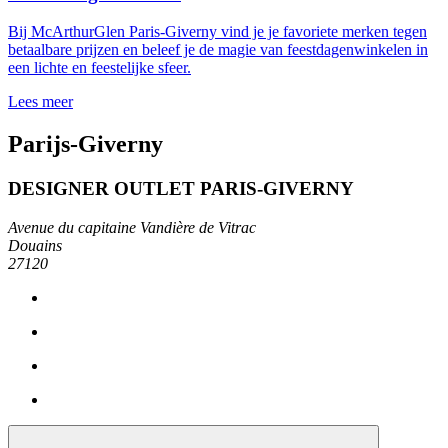
Bij McArthurGlen Paris-Giverny vind je je favoriete merken tegen
betaalbare prijzen en beleef je de magie van feestdagenwinkelen in
een lichte en feestelijke sfeer.
Lees meer
Parijs-Giverny
DESIGNER OUTLET PARIS-GIVERNY
Avenue du capitaine Vandière de Vitrac
Douains
27120