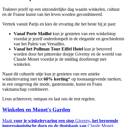
Trakteer jezelf op een uitzonderlijke dag waarin winkelen, cultuur
en de Franse kunst van het leven worden gecombineerd.
Vertrek vanuit Parijs en kies de ervaring die het beste bij je past:
Vanaf Porte Maillot
kun je genieten van een winkelstop
voordat je jezelf onderdompelt in de elegantie en geschiedenis
van het
Paleis van Versailles
.
Vanaf het Pullman Tour Eiffel Hotel
kun je betoverd
worden door het pittoreske dorpje
Giverny
en de wereld van
Claude Monet
voordat je de middag doorbrengt met
winkelen.
Naast dit culturele uitje kun je genieten van een unieke
winkelervaring met tot
60% korting
* op toonaangevende merken,
in een omgeving die mode, gastronomie, kunst en Frans
vakmanschap combineert.
Leun achterover, ontspan en laat ons de rest regelen.
Winkelen en Monet's Garden
Maak
voor je winkelervaring een stop
Giverny
, het beroemde
impressionistische dorp en de thuisbasis van
Claude Monet
.