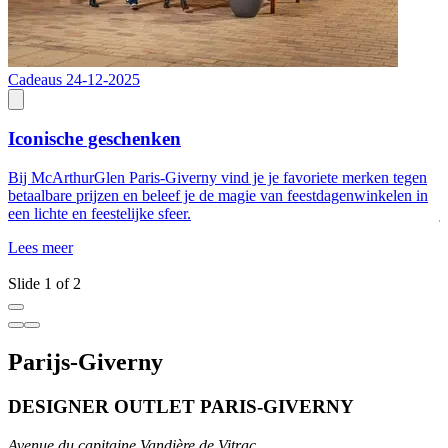
Cadeaus
24-12-2025
2
Iconische geschenken
Bij McArthurGlen Paris-Giverny vind je je favoriete merken tegen
D
betaalbare prijzen en beleef je de magie van feestdagenwinkelen in
f
een lichte en feestelijke sfeer.
j
v
Lees meer
L
Slide 1 of 2
Parijs-Giverny
DESIGNER OUTLET PARIS-GIVERNY
Avenue du capitaine Vandière de Vitrac