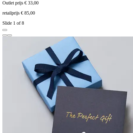
Outlet prijs € 33,00
O
retailprijs € 85,00
r
Slide 1 of 8