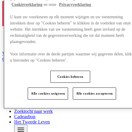
Cookieverklaring
en onze
Privacyverklaring
.
U kunt uw voorkeuren op elk moment wijzigen en uw toestemming
intrekken door op "Cookies beheren" te klikken in de voettekst van onze
website. Het intrekken van uw toestemming heeft geen invloed op de
rechtmatigheid van de gegevensverwerking die tot dat moment heeft
plaatsgevonden.
Word lid van de Club
Voor informatie over de derde partijen waarmee wij gegevens delen, klik
Gered,
u hieronder op "Cookies beheren".
nl
Winkels
Cookies beheren
Aanbiedingen
Evenementen
Plan je bezoek
Alle cookies weigeren
Alle cookies accepteren
Restaurants
Diensten
Toerisme
Zoektocht naar werk
Cadeaubon
Het Tweede Leven