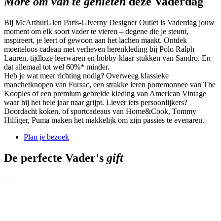
More om van te genieten
deze Vaderdag
Bij McArthurGlen Paris-Giverny Designer Outlet is Vaderdag jouw
moment om elk soort vader te vieren – degene die je steunt,
inspireert, je leert of gewoon aan het lachen maakt. Ontdek
moeiteloos cadeau met verheven herenkleding bij Polo Ralph
Lauren, tijdloze leerwaren en hobby-klaar stukken van Sandro. En
dat allemaal tot wel 60%* minder.
Heb je wat meer richting nodig? Overweeg klassieke
manchetknopen van Fursac, een strakke leren portemonnee van The
Kooples of een premium gebreide kleding van American Vintage
waar hij het hele jaar naar grijpt. Liever iets persoonlijkers?
Doordacht koken, of sportcadeaus van Home&Cook, Tommy
Hilfiger, Puma maken het makkelijk om zijn passies te evenaren.
Plan je bezoek
De perfecte Vader's
gift