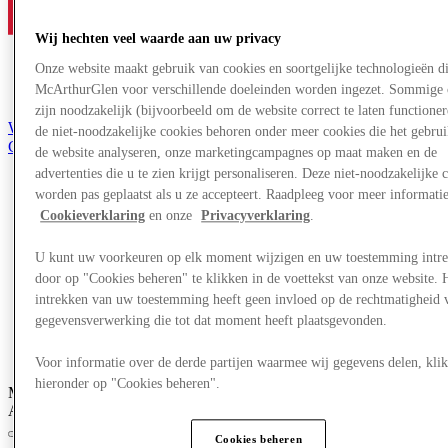
Wij hechten veel waarde aan uw privacy
Onze website maakt gebruik van cookies en soortgelijke technologieën d
McArthurGlen voor verschillende doeleinden worden ingezet. Sommige 
zijn noodzakelijk (bijvoorbeeld om de website correct te laten functioner
Word lid van de Club
de niet-noodzakelijke cookies behoren onder meer cookies die het gebru
Gered,
de website analyseren, onze marketingcampagnes op maat maken en de
nl
advertenties die u te zien krijgt personaliseren. Deze niet-noodzakelijke 
worden pas geplaatst als u ze accepteert. Raadpleeg voor meer informati
Winkels
Aanbiedingen
Cookieverklaring
en onze
Privacyverklaring
.
Plan je bezoek
Eet & Drink
U kunt uw voorkeuren op elk moment wijzigen en uw toestemming intr
Wat is er aan
door op "Cookies beheren" te klikken in de voettekst van onze website. 
Diensten
intrekken van uw toestemming heeft geen invloed op de rechtmatigheid 
Cadeaubonnen
gegevensverwerking die tot dat moment heeft plaatsgevonden.
More
Voor informatie over de derde partijen waarmee wij gegevens delen, klik
hieronder op "Cookies beheren".
McArthurGlen Shuttle Service: €15 retourrit vanuit Marseille of
Aix-en-Provence
BOEK NU
Cookies beheren