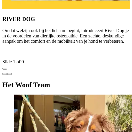
RIVER DOG
Omdat welzijn ook bij het lichaam begint, introduceert River Dog je
H
in de voordelen van dierlijke osteopathie. Een zachte, deskundige
v
aanpak om het comfort en de mobiliteit van je hond te verbeteren.
o
o
v
Slide 1 of 9
Het Woof Team