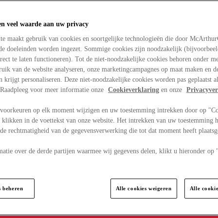
en veel waarde aan uw privacy
te maakt gebruik van cookies en soortgelijke technologieën die door McArthu
nde doeleinden worden ingezet. Sommige cookies zijn noodzakelijk (bijvoorbee
rect te laten functioneren). Tot de niet-noodzakelijke cookies behoren onder m
bruik van de website analyseren, onze marketingcampagnes op maat maken en de
en krijgt personaliseren. Deze niet-noodzakelijke cookies worden pas geplaatst al
. Raadpleeg voor meer informatie onze
Cookieverklaring
en onze
Privacyver
voorkeuren op elk moment wijzigen en uw toestemming intrekken door op "C
 klikken in de voettekst van onze website. Het intrekken van uw toestemming h
 de rechtmatigheid van de gegevensverwerking die tot dat moment heeft plaats
matie over de derde partijen waarmee wij gegevens delen, klikt u hieronder op
s beheren
Alle cookies weigeren
Alle cooki