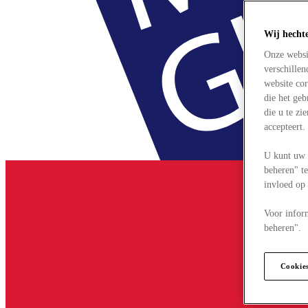
Wij hecht
Onze websi
verschille
website cor
die het ge
die u te zi
accepteert
U kunt uw 
beheren" te
invloed op
Voor infor
beheren".
Cookie