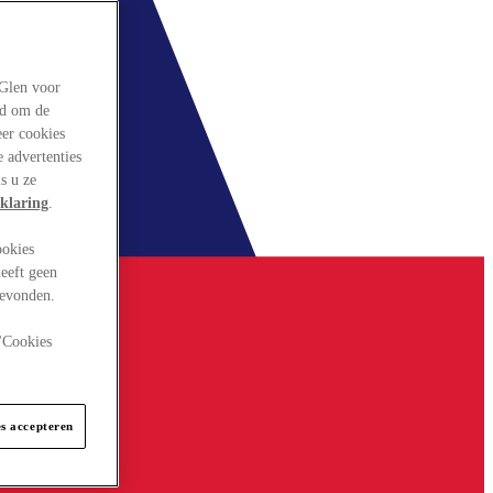
rGlen voor
ld om de
eer cookies
 advertenties
s u ze
klaring
.
ookies
eeft geen
gevonden.
 "Cookies
es accepteren