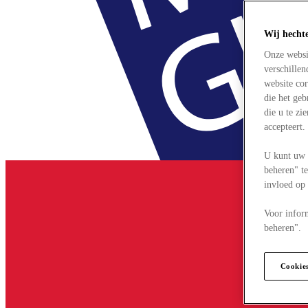
Wij hecht
Onze websi
verschille
website cor
die het ge
die u te zi
accepteert
U kunt uw 
beheren" te
invloed op
Voor infor
beheren".
Cookie