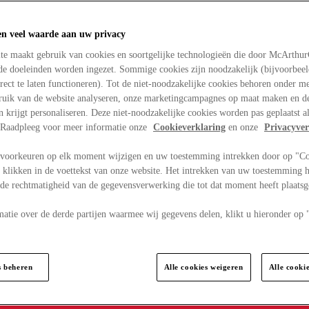
en veel waarde aan uw privacy
te maakt gebruik van cookies en soortgelijke technologieën die door McArthu
nde doeleinden worden ingezet. Sommige cookies zijn noodzakelijk (bijvoorbee
rect te laten functioneren). Tot de niet-noodzakelijke cookies behoren onder m
bruik van de website analyseren, onze marketingcampagnes op maat maken en de
en krijgt personaliseren. Deze niet-noodzakelijke cookies worden pas geplaatst al
. Raadpleeg voor meer informatie onze
Cookieverklaring
en onze
Privacyver
voorkeuren op elk moment wijzigen en uw toestemming intrekken door op "C
 klikken in de voettekst van onze website. Het intrekken van uw toestemming h
 de rechtmatigheid van de gegevensverwerking die tot dat moment heeft plaats
matie over de derde partijen waarmee wij gegevens delen, klikt u hieronder op
s beheren
Alle cookies weigeren
Alle cooki