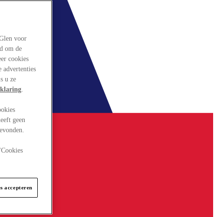
rGlen voor
ld om de
eer cookies
 advertenties
s u ze
klaring
.
ookies
eeft geen
gevonden.
 "Cookies
es accepteren