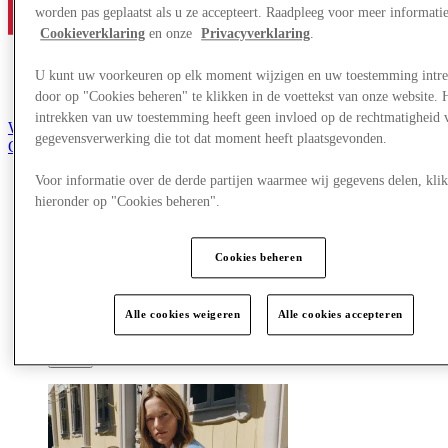
worden pas geplaatst als u ze accepteert. Raadpleeg voor meer informati
Cookieverklaring
en onze
Privacyverklaring
.
U kunt uw voorkeuren op elk moment wijzigen en uw toestemming intr
door op "Cookies beheren" te klikken in de voettekst van onze website. 
intrekken van uw toestemming heeft geen invloed op de rechtmatigheid 
Word lid van de Club
gegevensverwerking die tot dat moment heeft plaatsgevonden.
Opgeslagen items
nl
Voor informatie over de derde partijen waarmee wij gegevens delen, klik
Aanbiedingen
hieronder op "Cookies beheren".
Winkels
Plan je bezoek
Wat is er op tv
Cookies beheren
Eet & Drink
Cadeaubonnen
Diensten
Alle cookies weigeren
Alle cookies accepteren
Meer