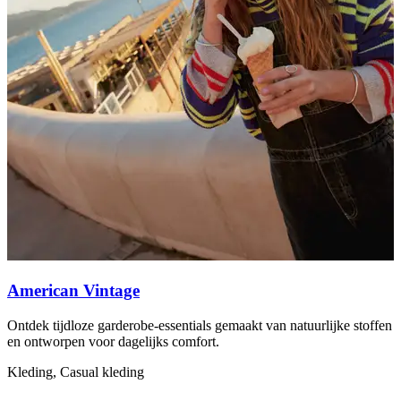
G
t
E
A
American Vintage
Ontdek tijdloze garderobe-essentials gemaakt van natuurlijke stoffen
en ontworpen voor dagelijks comfort.
Kleding, Casual kleding