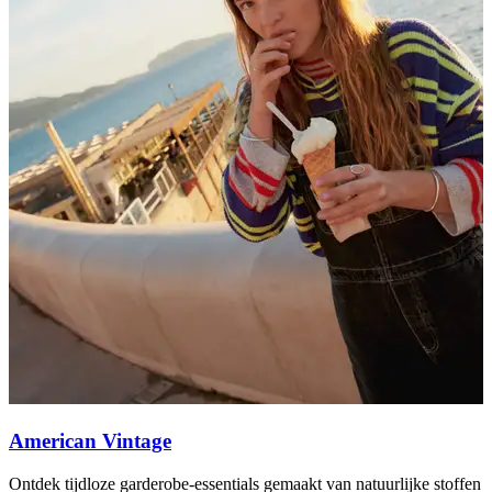
American Vintage
Ontdek tijdloze garderobe-essentials gemaakt van natuurlijke stoffen
G