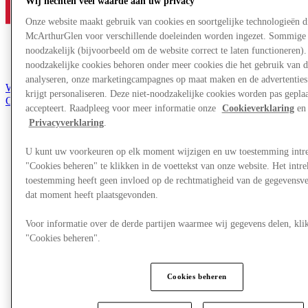
Wij hechten veel waarde aan uw privacy
Onze website maakt gebruik van cookies en soortgelijke technologieën d
McArthurGlen voor verschillende doeleinden worden ingezet. Sommige 
noodzakelijk (bijvoorbeeld om de website correct te laten functioneren). 
noodzakelijke cookies behoren onder meer cookies die het gebruik van d
analyseren, onze marketingcampagnes op maat maken en de advertenties 
Word lid van de Club
krijgt personaliseren. Deze niet-noodzakelijke cookies worden pas geplaat
Opgeslagen items
accepteert. Raadpleeg voor meer informatie onze
Cookieverklaring
en 
nl
Privacyverklaring
.
Aanbiedingen
Winkels
U kunt uw voorkeuren op elk moment wijzigen en uw toestemming intr
Plan je bezoek
"Cookies beheren" te klikken in de voettekst van onze website. Het int
Wat is er op tv
toestemming heeft geen invloed op de rechtmatigheid van de gegevensve
Eet & Drink
dat moment heeft plaatsgevonden.
Cadeaubonnen
Diensten
Voor informatie over de derde partijen waarmee wij gegevens delen, klik
"Cookies beheren".
More
Cookies beheren