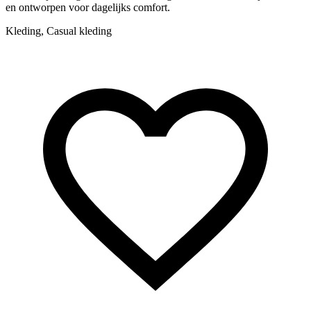
en ontworpen voor dagelijks comfort.
t
E
Kleding, Casual kleding
A