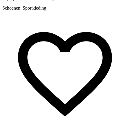
m
Schoenen, Sportkleding
S