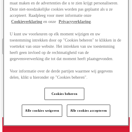
maat maken en de advertenties die u te zien krijgt personaliseren.
Winkels
Deze niet-noodzakelijke cookies worden pas geplaatst als u ze
Plan je bezoek
Wat is er op tv
accepteert. Raadpleeg voor meer informatie onze
Eet & Drink
Cookieverklaring
en onze
Privacyverklaring
.
Cadeaubonnen
Diensten
U kunt uw voorkeuren op elk moment wijzigen en uw
toestemming intrekken door op "Cookies beheren" te klikken in de
voettekst van onze website. Het intrekken van uw toestemming
Meer
heeft geen invloed op de rechtmatigheid van de
gegevensverwerking die tot dat moment heeft plaatsgevonden.
Voor informatie over de derde partijen waarmee wij gegevens
delen, klikt u hieronder op "Cookies beheren".
Cookies beheren
Alle cookies weigeren
Alle cookies accepteren