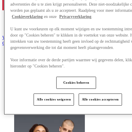
advertenties die u te zien krijgt personaliseren. Deze niet-noodzakelijke 
worden pas geplaatst als u ze accepteert. Raadpleeg voor meer informati
Cookieverklaring
en onze
Privacyverklaring
.
U kunt uw voorkeuren op elk moment wijzigen en uw toestemming intr
door op "Cookies beheren" te klikken in de voettekst van onze website. 
Word lid van de Club
intrekken van uw toestemming heeft geen invloed op de rechtmatigheid 
Opgeslagen items
gegevensverwerking die tot dat moment heeft plaatsgevonden.
nl
Aanbiedingen
Voor informatie over de derde partijen waarmee wij gegevens delen, klik
Winkels
hieronder op "Cookies beheren".
Plan je bezoek
Wat is er op tv
Eet & Drink
Cookies beheren
Cadeaubonnen
Diensten
Alle cookies weigeren
Alle cookies accepteren
Meer