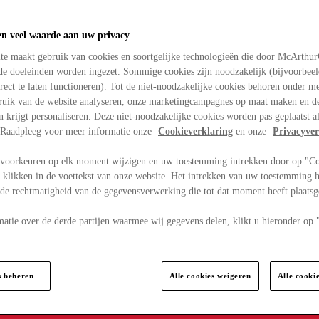
en veel waarde aan uw privacy
te maakt gebruik van cookies en soortgelijke technologieën die door McArthu
nde doeleinden worden ingezet. Sommige cookies zijn noodzakelijk (bijvoorbee
rect te laten functioneren). Tot de niet-noodzakelijke cookies behoren onder m
bruik van de website analyseren, onze marketingcampagnes op maat maken en de
en krijgt personaliseren. Deze niet-noodzakelijke cookies worden pas geplaatst al
. Raadpleeg voor meer informatie onze
Cookieverklaring
en onze
Privacyver
voorkeuren op elk moment wijzigen en uw toestemming intrekken door op "C
 klikken in de voettekst van onze website. Het intrekken van uw toestemming h
 de rechtmatigheid van de gegevensverwerking die tot dat moment heeft plaats
matie over de derde partijen waarmee wij gegevens delen, klikt u hieronder op
s beheren
Alle cookies weigeren
Alle cooki