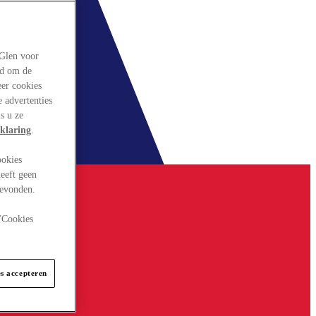
rGlen voor
ld om de
eer cookies
 advertenties
s u ze
klaring
.
ookies
eeft geen
gevonden.
 "Cookies
es accepteren