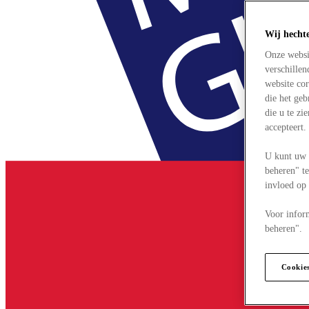
Wij hecht
Onze websi
verschille
website cor
die het ge
die u te zi
accepteert
U kunt uw 
beheren" te
invloed op
Voor infor
beheren".
Cookie