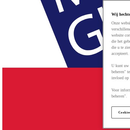
Wij hecht
Onze websi
verschille
website cor
die het ge
die u te zi
accepteert
U kunt uw 
beheren" te
invloed op
Voor infor
beheren".
Cookie