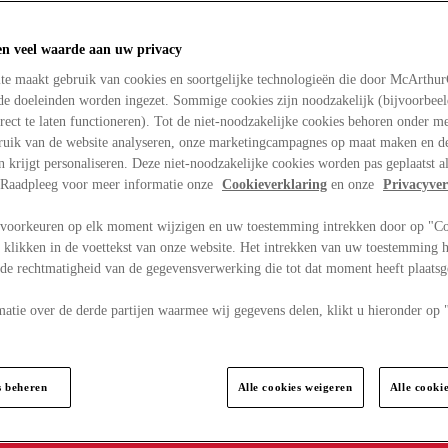
en veel waarde aan uw privacy
te maakt gebruik van cookies en soortgelijke technologieën die door McArthu
nde doeleinden worden ingezet. Sommige cookies zijn noodzakelijk (bijvoorbee
rect te laten functioneren). Tot de niet-noodzakelijke cookies behoren onder m
bruik van de website analyseren, onze marketingcampagnes op maat maken en de
en krijgt personaliseren. Deze niet-noodzakelijke cookies worden pas geplaatst al
. Raadpleeg voor meer informatie onze
Cookieverklaring
en onze
Privacyver
voorkeuren op elk moment wijzigen en uw toestemming intrekken door op "C
 klikken in de voettekst van onze website. Het intrekken van uw toestemming h
 de rechtmatigheid van de gegevensverwerking die tot dat moment heeft plaats
matie over de derde partijen waarmee wij gegevens delen, klikt u hieronder op
s beheren
Alle cookies weigeren
Alle cooki