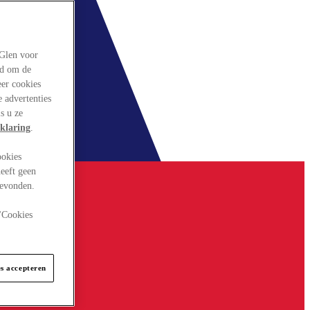
rGlen voor
ld om de
eer cookies
 advertenties
s u ze
klaring
.
ookies
eeft geen
gevonden.
 "Cookies
es accepteren