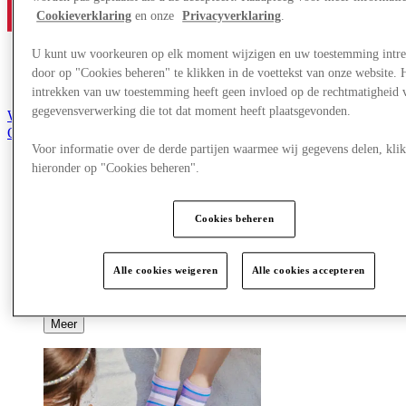
Cookieverklaring
en onze
Privacyverklaring
.
U kunt uw voorkeuren op elk moment wijzigen en uw toestemming intr
door op "Cookies beheren" te klikken in de voettekst van onze website. 
intrekken van uw toestemming heeft geen invloed op de rechtmatigheid 
gegevensverwerking die tot dat moment heeft plaatsgevonden.
Word lid van de Club
Opgeslagen items
nl
Voor informatie over de derde partijen waarmee wij gegevens delen, klik
hieronder op "Cookies beheren".
Aanbiedingen
Winkels
Plan je bezoek
Cookies beheren
Wat is er op tv
Eet & Drink
Cadeaubonnen
Alle cookies weigeren
Alle cookies accepteren
Diensten
Meer