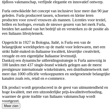
tijdloos vakmanschap, verfijnde elegantie en innovatief ontwerp.
Furla ontwikkelde het concept van inclusieve luxe meer dan 90 jaar
geleden. Furla produceert tassen, schoenen en kleine leren
producten voor zowel vrouwen als mannen. Licenties voor textiel,
brillen en horloges, evenals de nieuwe geuren van het merk Furla,
breiden het aanbod van het bedrijf uit en versterken zo de positie als
een Italiaans lifestylemerk.
Opgericht in 1927 in Bologna, Italië, is Furla een van de
belangrijkste wereldspelers op de markt voor lederwaren, met een
strikt Italië-maked-in-Italiaanse kwaliteit, kleurrijke creativiteit,
vreugde en een eigentijdse Italiaanse levensstijl.
Dankzij een dynamische uitbreidingsstrategie is Furla aanwezig in
100 landen met 437 single-brand winkels gelegen aan de meest
prestigieuze internationale winkelstraten, een distributienetwerk met
meer dan 1000 officiële verkooppunten en snelgroeiende belangrijke
kanalen zoals reis, retail en e-commerce.
Elk product wordt geproduceerd in de geest van uitmuntendheid en
hoge kwaliteit, met een uitzonderlijke prijs-kwaliteitverhouding,
waarmee de grote traditie van Italiaans vakmanschap wordt
voortgezet.
Meer zien