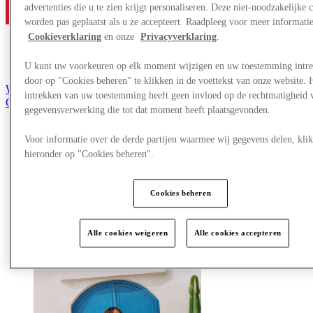
advertenties die u te zien krijgt personaliseren. Deze niet-noodzakelijke 
worden pas geplaatst als u ze accepteert. Raadpleeg voor meer informati
Cookieverklaring
en onze
Privacyverklaring
.
U kunt uw voorkeuren op elk moment wijzigen en uw toestemming intr
door op "Cookies beheren" te klikken in de voettekst van onze website. 
Word lid van de Club
intrekken van uw toestemming heeft geen invloed op de rechtmatigheid 
Opgeslagen items
gegevensverwerking die tot dat moment heeft plaatsgevonden.
nl
Aanbiedingen
Voor informatie over de derde partijen waarmee wij gegevens delen, klik
Winkels
hieronder op "Cookies beheren".
Plan je bezoek
Wat is er op tv
Eet & Drink
Cookies beheren
Cadeaubonnen
Diensten
Alle cookies weigeren
Alle cookies accepteren
Meer