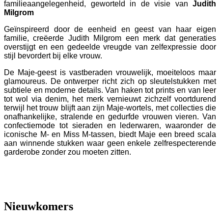
familieaangelegenheid, geworteld in de visie van
Judith
Milgrom
Geïnspireerd door de eenheid en geest van haar eigen
familie, creëerde Judith Milgrom
een merk dat generaties
overstijgt en een gedeelde vreugde van zelfexpressie door
stijl bevordert bij elke vrouw.
De Maje-geest is vastberaden vrouwelijk, moeiteloos maar
glamoureus. De ontwerper richt zich op sleutelstukken met
subtiele en moderne details. Van haken tot prints en van leer
tot wol via denim, het merk vernieuwt zichzelf voortdurend
terwijl het trouw blijft aan zijn Maje-wortels, met collecties die
onafhankelijke, stralende en gedurfde vrouwen vieren. Van
confectiemode tot sieraden en lederwaren, waaronder de
iconische M- en Miss M-tassen, biedt Maje een breed scala
aan winnende stukken waar geen enkele zelfrespecterende
garderobe zonder zou moeten zitten.
Nieuwkomers