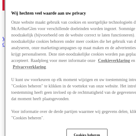
Wij hechten veel waarde aan uw privacy
Onze website maakt gebruik van cookies en soortgelijke technologieën d
McArthurGlen voor verschillende doeleinden worden ingezet. Sommige 
noodzakelijk (bijvoorbeeld om de website correct te laten functioneren). 
Word lid van de Club
noodzakelijke cookies behoren onder meer cookies die het gebruik van d
Opgeslagen items
analyseren, onze marketingcampagnes op maat maken en de advertenties 
nl
krijgt personaliseren. Deze niet-noodzakelijke cookies worden pas geplaat
Aanbiedingen
accepteert. Raadpleeg voor meer informatie onze
Cookieverklaring
en 
Winkels
Privacyverklaring
.
Plan je bezoek
Wat is er op tv
U kunt uw voorkeuren op elk moment wijzigen en uw toestemming intr
Eet & Drink
"Cookies beheren" te klikken in de voettekst van onze website. Het int
Cadeaubonnen
Diensten
toestemming heeft geen invloed op de rechtmatigheid van de gegevensve
dat moment heeft plaatsgevonden.
Meer
Voor informatie over de derde partijen waarmee wij gegevens delen, klik
"Cookies beheren".
Cookies beheren