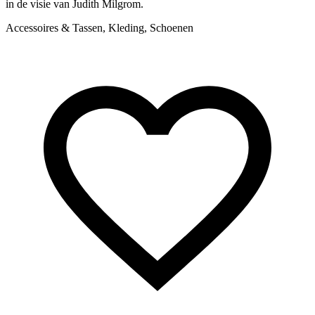
in de visie van Judith Milgrom.
Accessoires & Tassen, Kleding, Schoenen
S
v
m
A