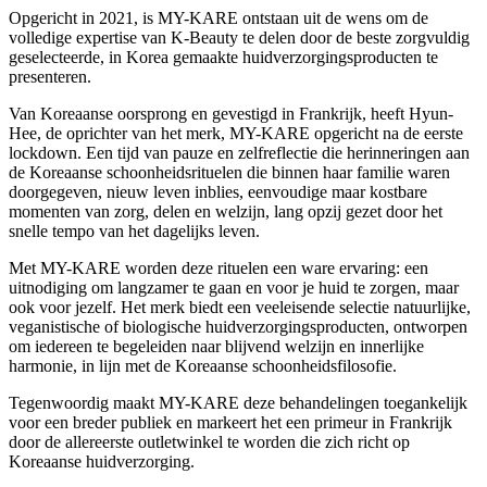
Opgericht in 2021, is MY-KARE ontstaan uit de wens om de
volledige expertise van K-Beauty te delen door de beste zorgvuldig
geselecteerde, in Korea gemaakte huidverzorgingsproducten te
presenteren.
Van Koreaanse oorsprong en gevestigd in Frankrijk, heeft Hyun-
Hee, de oprichter van het merk, MY-KARE opgericht na de eerste
lockdown. Een tijd van pauze en zelfreflectie die herinneringen aan
de Koreaanse schoonheidsrituelen die binnen haar familie waren
doorgegeven, nieuw leven inblies, eenvoudige maar kostbare
momenten van zorg, delen en welzijn, lang opzij gezet door het
snelle tempo van het dagelijks leven.
Met MY-KARE worden deze rituelen een ware ervaring: een
uitnodiging om langzamer te gaan en voor je huid te zorgen, maar
ook voor jezelf. Het merk biedt een veeleisende selectie natuurlijke,
veganistische of biologische huidverzorgingsproducten, ontworpen
om iedereen te begeleiden naar blijvend welzijn en innerlijke
harmonie, in lijn met de Koreaanse schoonheidsfilosofie.
Tegenwoordig maakt MY-KARE deze behandelingen toegankelijk
voor een breder publiek en markeert het een primeur in Frankrijk
door de allereerste outletwinkel te worden die zich richt op
Koreaanse huidverzorging.