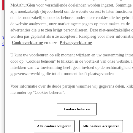
McArthurGlen voor verschillende doeleinden worden ingezet. Sommige 
zijn noodzakelijk (bijvoorbeeld om de website correct te laten functioner
de niet-noodzakelijke cookies behoren onder meer cookies die het gebru
de website analyseren, onze marketingcampagnes op maat maken en de
advertenties die u te zien krijgt personaliseren. Deze niet-noodzakelijke 
worden pas geplaatst als u ze accepteert. Raadpleeg voor meer informati
Word lid van de Club
Cookieverklaring
en onze
Privacyverklaring
.
Opgeslagen items
nl
U kunt uw voorkeuren op elk moment wijzigen en uw toestemming intr
Aanbiedingen
door op "Cookies beheren" te klikken in de voettekst van onze website. 
Winkels
intrekken van uw toestemming heeft geen invloed op de rechtmatigheid 
Plan je bezoek
gegevensverwerking die tot dat moment heeft plaatsgevonden.
Wat is er op tv
Eet & Drink
Cadeaubonnen
Voor informatie over de derde partijen waarmee wij gegevens delen, klik
Diensten
hieronder op "Cookies beheren".
More
Cookies beheren
Alle cookies weigeren
Alle cookies accepteren