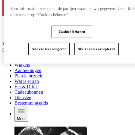
Voor informatie over de derde partijen waarmee wij gegevens delen, klik
u hieronder op "Cookies beheren".
Cookies beheren
Word lid van de Club
Alle cookies weigeren
Alle cookies accepteren
Gered,
nl
Winkels
Aanbiedingen
Plan je bezoek
Wat is er aan
Eet & Drink
Cadeaubonnen
Diensten
Bestemmingsgids
Meer