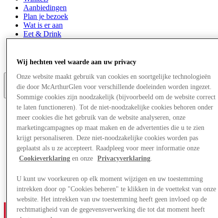
Aanbiedingen
Plan je bezoek
Wat is er aan
Eet & Drink
Cadeaubonnen
Diensten
Bestemmingsgids
Wij hechten veel waarde aan uw privacy
Onze website maakt gebruik van cookies en soortgelijke technologieën
die door McArthurGlen voor verschillende doeleinden worden ingezet.
Meer
Sommige cookies zijn noodzakelijk (bijvoorbeeld om de website correct
te laten functioneren). Tot de niet-noodzakelijke cookies behoren onder
meer cookies die het gebruik van de website analyseren, onze
marketingcampagnes op maat maken en de advertenties die u te zien
krijgt personaliseren. Deze niet-noodzakelijke cookies worden pas
geplaatst als u ze accepteert. Raadpleeg voor meer informatie onze
Cookieverklaring
en onze
Privacyverklaring
.
U kunt uw voorkeuren op elk moment wijzigen en uw toestemming
intrekken door op "Cookies beheren" te klikken in de voettekst van onze
website. Het intrekken van uw toestemming heeft geen invloed op de
rechtmatigheid van de gegevensverwerking die tot dat moment heeft