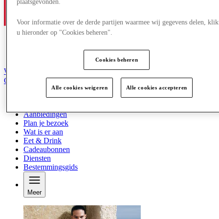
plaatsgevonden.
Voor informatie over de derde partijen waarmee wij gegevens delen, klik
u hieronder op "Cookies beheren".
Cookies beheren
Word lid van de Club
Gered,
Alle cookies weigeren
Alle cookies accepteren
nl
Winkels
Aanbiedingen
Plan je bezoek
Wat is er aan
Eet & Drink
Cadeaubonnen
Diensten
Bestemmingsgids
Meer