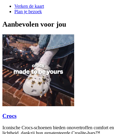
Verken de kaart
Plan je bezoek
Aanbevolen voor jou
Crocs
Iconische Crocs-schoenen bieden onovertroffen comfort en
lichtheid, dankzij hun gepatenteerde Croslite-hars™.