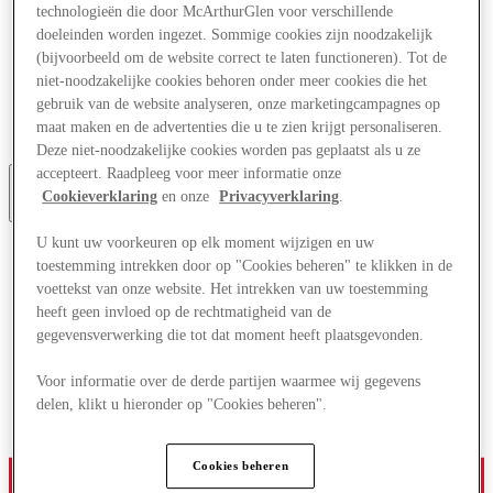
technologieën die door McArthurGlen voor verschillende
Aanbiedingen
doeleinden worden ingezet. Sommige cookies zijn noodzakelijk
Plan je bezoek
Wat is er aan
(bijvoorbeeld om de website correct te laten functioneren). Tot de
Eet & Drink
niet-noodzakelijke cookies behoren onder meer cookies die het
Cadeaubonnen
gebruik van de website analyseren, onze marketingcampagnes op
Diensten
maat maken en de advertenties die u te zien krijgt personaliseren.
Bestemmingsgids
Deze niet-noodzakelijke cookies worden pas geplaatst als u ze
accepteert. Raadpleeg voor meer informatie onze
Cookieverklaring
en onze
Privacyverklaring
.
More
U kunt uw voorkeuren op elk moment wijzigen en uw
toestemming intrekken door op "Cookies beheren" te klikken in de
voettekst van onze website. Het intrekken van uw toestemming
heeft geen invloed op de rechtmatigheid van de
gegevensverwerking die tot dat moment heeft plaatsgevonden.
Voor informatie over de derde partijen waarmee wij gegevens
delen, klikt u hieronder op "Cookies beheren".
Cookies beheren