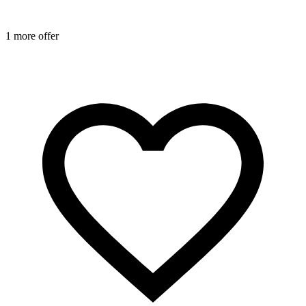
1 more offer
1