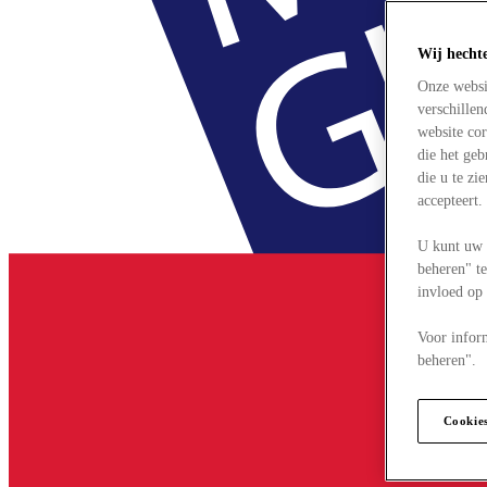
Wij hecht
Onze websi
verschille
website cor
die het ge
die u te zi
accepteert
U kunt uw 
beheren" te
invloed op
Voor infor
beheren".
Cookie