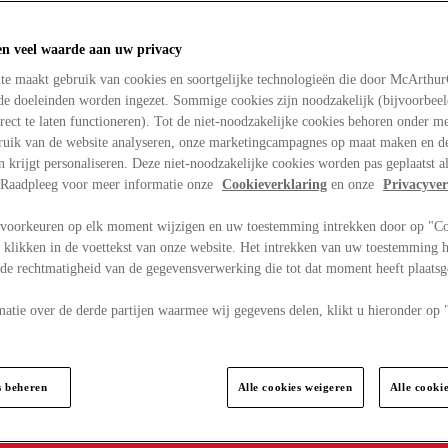
en veel waarde aan uw privacy
te maakt gebruik van cookies en soortgelijke technologieën die door McArthu
nde doeleinden worden ingezet. Sommige cookies zijn noodzakelijk (bijvoorbee
rect te laten functioneren). Tot de niet-noodzakelijke cookies behoren onder m
bruik van de website analyseren, onze marketingcampagnes op maat maken en de
en krijgt personaliseren. Deze niet-noodzakelijke cookies worden pas geplaatst al
. Raadpleeg voor meer informatie onze
Cookieverklaring
en onze
Privacyver
voorkeuren op elk moment wijzigen en uw toestemming intrekken door op "C
 klikken in de voettekst van onze website. Het intrekken van uw toestemming h
 de rechtmatigheid van de gegevensverwerking die tot dat moment heeft plaats
matie over de derde partijen waarmee wij gegevens delen, klikt u hieronder op
s beheren
Alle cookies weigeren
Alle cooki