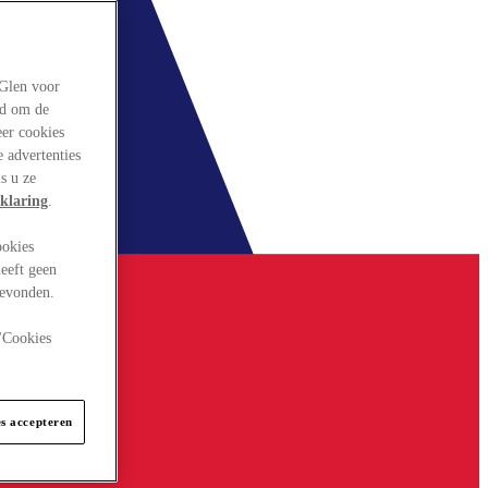
rGlen voor
ld om de
eer cookies
 advertenties
s u ze
klaring
.
ookies
eeft geen
gevonden.
 "Cookies
es accepteren