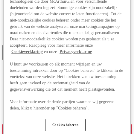
technologieën die door McArthurGlen voor verschillende
Aanbiedingen
doeleinden worden ingezet. Sommige cookies zijn noodzakelijk
Plan je bezoek
(bijvoorbeeld om de website correct te laten functioneren). Tot de
Wat is er aan
niet-noodzakelijke cookies behoren onder meer cookies die het
Eet & Drink
Cadeaubonnen
gebruik van de website analyseren, onze marketingcampagnes op
Diensten
maat maken en de advertenties die u te zien krijgt personaliseren.
Bestemmingsgids
Deze niet-noodzakelijke cookies worden pas geplaatst als u ze
accepteert. Raadpleeg voor meer informatie onze
Cookieverklaring
en onze
Privacyverklaring
.
Meer
U kunt uw voorkeuren op elk moment wijzigen en uw
toestemming intrekken door op "Cookies beheren" te klikken in de
voettekst van onze website. Het intrekken van uw toestemming
heeft geen invloed op de rechtmatigheid van de
gegevensverwerking die tot dat moment heeft plaatsgevonden.
Voor informatie over de derde partijen waarmee wij gegevens
delen, klikt u hieronder op "Cookies beheren".
Cookies beheren