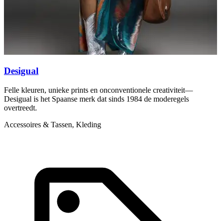
Desigual
D
Felle kleuren, unieke prints en onconventionele creativiteit—
G
Desigual is het Spaanse merk dat sinds 1984 de moderegels
c
overtreedt.
K
Accessoires & Tassen, Kleding