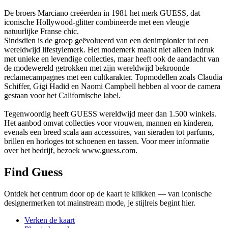
De broers Marciano creëerden in 1981 het merk GUESS, dat
iconische Hollywood-glitter combineerde met een vleugje
natuurlijke Franse chic.
Sindsdien is de groep geëvolueerd van een denimpionier tot een
wereldwijd lifestylemerk. Het modemerk maakt niet alleen indruk
met unieke en levendige collecties, maar heeft ook de aandacht van
de modewereld getrokken met zijn wereldwijd bekroonde
reclamecampagnes met een cultkarakter. Topmodellen zoals Claudia
Schiffer, Gigi Hadid en Naomi Campbell hebben al voor de camera
gestaan voor het Californische label.
Tegenwoordig heeft GUESS wereldwijd meer dan 1.500 winkels.
Het aanbod omvat collecties voor vrouwen, mannen en kinderen,
evenals een breed scala aan accessoires, van sieraden tot parfums,
brillen en horloges tot schoenen en tassen. Voor meer informatie
over het bedrijf, bezoek www.guess.com.
Find Guess
Ontdek het centrum door op de kaart te klikken — van iconische
designermerken tot mainstream mode, je stijlreis begint hier.
Verken de kaart