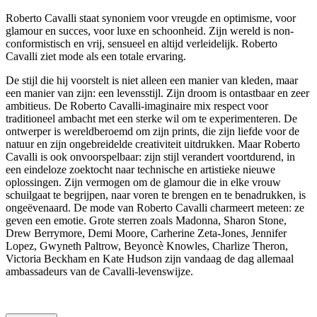
Roberto Cavalli staat synoniem voor vreugde en optimisme, voor
glamour en succes, voor luxe en schoonheid. Zijn wereld is non-
conformistisch en vrij, sensueel en altijd verleidelijk. Roberto
Cavalli ziet mode als een totale ervaring.
De stijl die hij voorstelt is niet alleen een manier van kleden, maar
een manier van zijn: een levensstijl. Zijn droom is ontastbaar en zeer
ambitieus. De Roberto Cavalli-imaginaire mix respect voor
traditioneel ambacht met een sterke wil om te experimenteren. De
ontwerper is wereldberoemd om zijn prints, die zijn liefde voor de
natuur en zijn ongebreidelde creativiteit uitdrukken. Maar Roberto
Cavalli is ook onvoorspelbaar: zijn stijl verandert voortdurend, in
een eindeloze zoektocht naar technische en artistieke nieuwe
oplossingen. Zijn vermogen om de glamour die in elke vrouw
schuilgaat te begrijpen, naar voren te brengen en te benadrukken, is
ongeëvenaard. De mode van Roberto Cavalli charmeert meteen: ze
geven een emotie. Grote sterren zoals Madonna, Sharon Stone,
Drew Berrymore, Demi Moore, Carherine Zeta-Jones, Jennifer
Lopez, Gwyneth Paltrow, Beyoncè Knowles, Charlize Theron,
Victoria Beckham en Kate Hudson zijn vandaag de dag allemaal
ambassadeurs van de Cavalli-levenswijze.