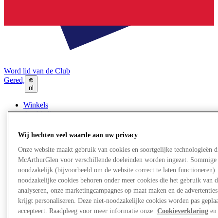
Word lid van de Club
Gered,
nl
Winkels
Aanbiedingen
Plan je bezoek
Wat is er aan
Wij hechten veel waarde aan uw privacy
Eet & Drink
Cadeaubonnen
Onze website maakt gebruik van cookies en soortgelijke technologieën d
Diensten
McArthurGlen voor verschillende doeleinden worden ingezet. Sommige 
Bestemmingsgids
noodzakelijk (bijvoorbeeld om de website correct te laten functioneren). 
noodzakelijke cookies behoren onder meer cookies die het gebruik van d
analyseren, onze marketingcampagnes op maat maken en de advertenties 
Meer
krijgt personaliseren. Deze niet-noodzakelijke cookies worden pas geplaat
accepteert. Raadpleeg voor meer informatie onze
Cookieverklaring
en 